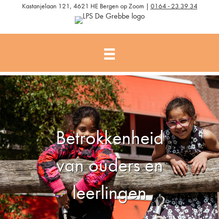
Kastanjelaan 121, 4621 HE Bergen op Zoom |
0164 - 23 39 34
Betrokkenheid
van ouders en
leerlingen