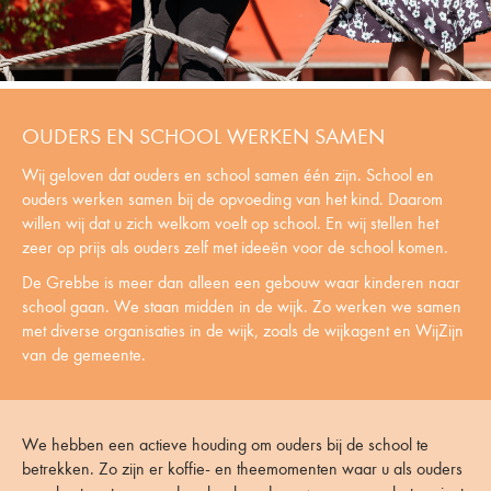
OUDERS EN SCHOOL WERKEN SAMEN
Wij geloven dat ouders en school samen één zijn. School en
ouders werken samen bij de opvoeding van het kind. Daarom
willen wij dat u zich welkom voelt op school. En wij stellen het
zeer op prijs als ouders zelf met ideeën voor de school komen.
De Grebbe is meer dan alleen een gebouw waar kinderen naar
school gaan. We staan midden in de wijk. Zo werken we samen
met diverse organisaties in de wijk, zoals de wijkagent en WijZijn
van de gemeente.
We hebben een actieve houding om ouders bij de school te
betrekken. Zo zijn er koffie- en theemomenten waar u als ouders